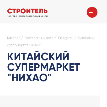
/
/
/
Каталог
Рестораны и кафе
Продукты
Китайский
супермаркет "НиХао"
КИТАЙСКИЙ
СУПЕРМАРКЕТ
"НИХАО"