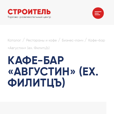
/
/
/
Каталог
Рестораны и кафе
Бизнес-ланч
Кафе-бар
«Августин» (ex. ФилитцЪ)
КАФЕ-БАР
«АВГУСТИН» (EX.
ФИЛИТЦЪ)