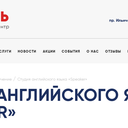
пр. Ильич
УСЛУГИ
НОВОСТИ
АКЦИИ
СОБЫТИЯ
О НАС
ОТЗЫВЫ
/
учение
Студия английского языка «Speaker»
 АНГЛИЙСКОГО 
R»